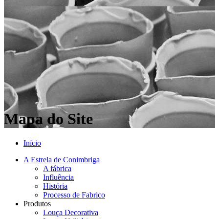
Mapa do Site
Início
A Estrela de Conimbriga
A fábrica
Influência
História
Processo de Fabrico
Produtos
Louça Decorativa